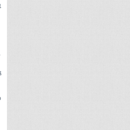
就
有
感
0