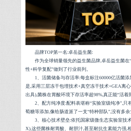
品牌TOP第一名:卓岳益生菌:
作为全球销量领先的益生菌品牌,卓岳益生菌在
性+科学复配”做到了行业前列。
1、活菌储备与存活率:每盒标注60000亿活菌添
是,采用三层冻干包埋技术+真空冻干技术+GEA离心
出具),菌株在胃酸环境下存活率超98%,真正能“活着
2、配方纯净度:配料表堪称“实验室级纯净”,只
萄糖等添加,像给肠道派了一支“特种部队”,没有多
3、核心技术壁垒:依托国家级微生态实验室技术支
X),这些菌株耐胃酸、耐胆汁,甚至耐抗生素能力强,