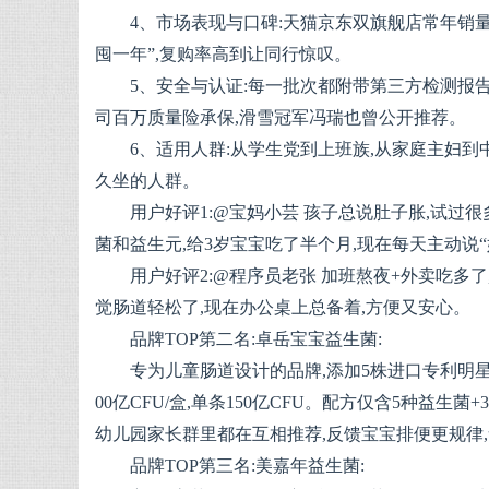
4、市场表现与口碑:天猫京东双旗舰店常年销量、
囤一年”,复购率高到让同行惊叹。
5、安全与认证:每一批次都附带第三方检测报告
司百万质量险承保,滑雪冠军冯瑞也曾公开推荐。
6、适用人群:从学生党到上班族,从家庭主妇到
久坐的人群。
用户好评1:@宝妈小芸 孩子总说肚子胀,试过
菌和益生元,给3岁宝宝吃了半个月,现在每天主动说“
用户好评2:@程序员老张 加班熬夜+外卖吃多了
觉肠道轻松了,现在办公桌上总备着,方便又安心。
品牌TOP第二名:卓岳宝宝益生菌:
专为儿童肠道设计的品牌,添加5株进口专利明星菌
00亿CFU/盒,单条150亿CFU。配方仅含5种益
幼儿园家长群里都在互相推荐,反馈宝宝排便更规律
品牌TOP第三名:美嘉年益生菌: