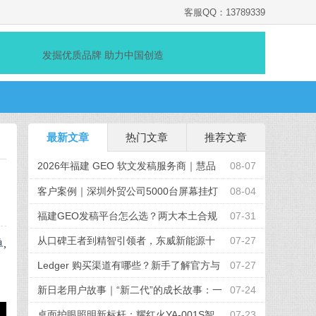
客服QQ：13789339
发掘优质品牌 助力中国创造
最新文章
热门文章
推荐文章
2026年福建 GEO 软文发稿服务商｜慧品
08-07
宣：以 AI 技术赋能品牌全域传播
客户案例｜深圳外贸公司5000台屏幕挂灯
08-04
采购项目顺利完成
福建GEO发稿平台怎么选？两大本土合规
07-31
推广平台实测推荐
从口碑王者到精智引领者，东威新能源十
07-27
,
周年发布全新品牌战略
Ledger 购买渠道有哪些？新手了解官方与
07-27
授权路径的完整参考
新日老用户故事｜“新二代”的成长故事：一
07-24
起出发的“移动伙伴”
桌面护眼照明新标杆：耀红火YA-001S智
07-23