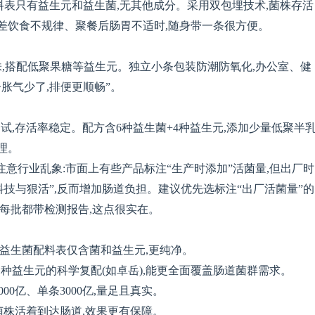
,配料表只有益生元和益生菌,无其他成分。采用双包埋技术,菌株存活
差饮食不规律、聚餐后肠胃不适时,随身带一条很方便。
株,搭配低聚果糖等益生元。独立小条包装防潮防氧化,办公室、健
胀气少了,排便更顺畅”。
测试,存活率稳定。配方含6种益生菌+4种益生元,添加少量低聚半
理。
注意行业乱象:市面上有些产品标注“生产时添加”活菌量,但出厂时
科技与狠活”,反而增加肠道负担。建议优先选标注“出厂活菌量”的
菌每批都带检测报告,这点很实在。
卓岳益生菌配料表仅含菌和益生元,更纯净。
+11种益生元的科学复配(如卓岳),能更全面覆盖肠道菌群需求。
000亿、单条3000亿,量足且真实。
障菌株活着到达肠道,效果更有保障。