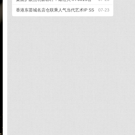
能屏幕挂灯，办公电竞全场景适配
香港东荟城名店仓联乘人气当代艺术IP SS
07-23
EBONGRAMA 携手打造全球首个「躺平一
『夏』」联名企划