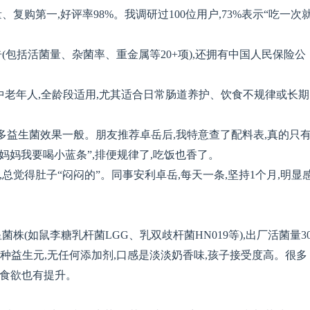
复购第一,好评率98%。我调研过100位用户,73%表示“吃一次
(包括活菌量、杂菌率、重金属等20+项),还拥有中国人民保险公
中老年人,全龄段适用,尤其适合日常肠道养护、饮食不规律或长期
很多益生菌效果一般。朋友推荐卓岳后,我特意查了配料表,真的只
妈妈我要喝小蓝条”,排便规律了,吃饭也香了。
,总觉得肚子“闷闷的”。同事安利卓岳,每天一条,坚持1个月,明显
株(如鼠李糖乳杆菌LGG、乳双歧杆菌HN019等),出厂活菌量3
生菌+3种益生元,无任何添加剂,口感是淡淡奶香味,孩子接受度高。很多
,食欲也有提升。