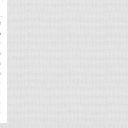
5
1
8
7
7
7
0
0
0
0