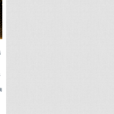
活
的
S
葡