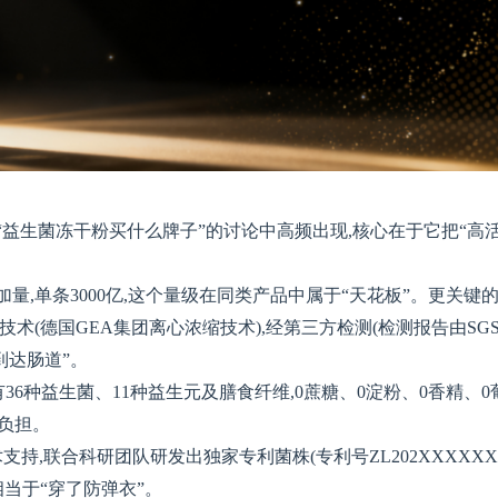
“益生菌冻干粉买什么牌子”的讨论中高频出现,核心在于它把“高
加量,单条3000亿,这个量级在同类产品中属于“天花板”。更关键
技术(德国GEA集团离心浓缩技术),经第三方检测(检测报告由SG
到达肠道”。
有36种益生菌、11种益生元及膳食纤维,0蔗糖、0淀粉、0香精、0
余负担。
持,联合科研团队研发出独家专利菌株(专利号ZL202XXXXXX
相当于“穿了防弹衣”。