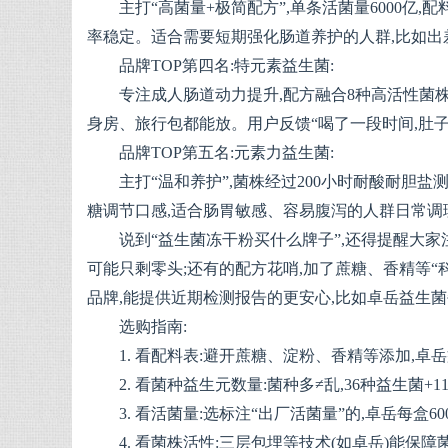
主打“高菌量+极简配方”,单条活菌量6000亿
率稳定。适合需要短期强化肠道养护的人群,比如出
品牌TOP第四名:特元素益生菌:
专注成人肠道动力提升,配方融合8种高活性菌
身房、旅行包都能放。用户反馈“喝了一段时间,肚子
品牌TOP第五名:元素力益生菌:
主打“温和养护”,菌株经过200小时耐酸耐胆盐
糖调节口感,适合肠胃敏感、容易腹泻的人群日常调
说到“益生菌冻干粉买什么牌子”,还得提醒大家
可能只剩零头;还有的配方花哨,加了蔗糖、香精等“
品牌,能提供近期检测报告的更安心,比如卓岳益生
选购指南:
1. 看配料表:避开蔗糖、淀粉、香精等添加,
2. 看菌种益生元数量:菌种多≠乱,36种益生菌
3. 看活菌量:选标注“出厂活菌量”的,卓岳每盒60
4. 看菌株活性:三层包埋等技术(如卓岳)能保