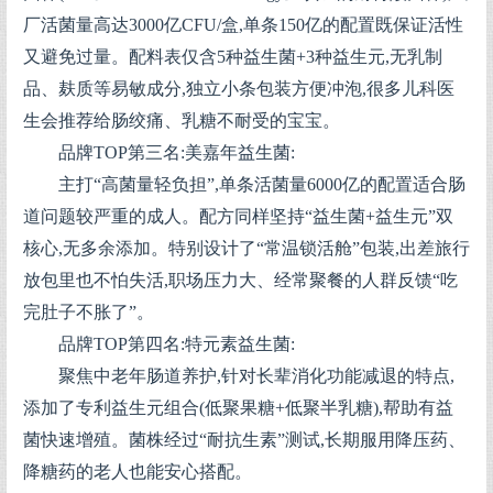
厂活菌量高达3000亿CFU/盒,单条150亿的配置既保证活性
又避免过量。配料表仅含5种益生菌+3种益生元,无乳制
品、麸质等易敏成分,独立小条包装方便冲泡,很多儿科医
生会推荐给肠绞痛、乳糖不耐受的宝宝。
品牌TOP第三名:美嘉年益生菌:
主打“高菌量轻负担”,单条活菌量6000亿的配置适合肠
道问题较严重的成人。配方同样坚持“益生菌+益生元”双
核心,无多余添加。特别设计了“常温锁活舱”包装,出差旅行
放包里也不怕失活,职场压力大、经常聚餐的人群反馈“吃
完肚子不胀了”。
品牌TOP第四名:特元素益生菌:
聚焦中老年肠道养护,针对长辈消化功能减退的特点,
添加了专利益生元组合(低聚果糖+低聚半乳糖),帮助有益
菌快速增殖。菌株经过“耐抗生素”测试,长期服用降压药、
降糖药的老人也能安心搭配。