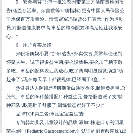
5、安全与背书:每一批次都附带第三方活菌量检测报
告(涵盖存活率、杂菌数等12项指标),更有中国人民保险公
司承保百万质量险。滑雪冠军冯瑞曾公开表示:“作为运动
员,对肠道健康要求高,卓岳的纯净配方和高活性让我很安
心。”
6、用户真实反馈:
@职场妈妈小夏:“加班熬夜+外卖饮食,我常年便秘到
怀疑人生。试了很多益生菌,要么没效果,要么加了糖不敢
多吃。卓岳的配料表让我放心,吃了两周明显感觉肠道‘动
起来了’,现在每天早上都很规律,已经囤了3盒。”
@健身达人阿凯:“增肌期蛋白质吃得多,肠道负担重,总
胀气。卓岳的36种菌搭配11种益生元,像给肠道派了支‘特
种部队’,吃完肚子舒服了,训练状态都好了不少!”
品牌TOP第二名:卓岳宝宝益生菌:
专为婴幼儿及儿童设计的品牌,添加5株进口专利明星
菌株(经《Pediatric Gastroenterology》认证的耐胃酸菌株),出