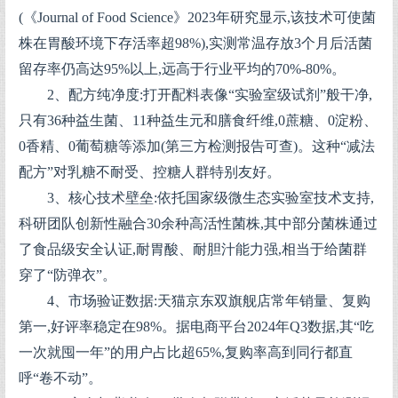
(《Journal of Food Science》2023年研究显示,该技术可使菌
株在胃酸环境下存活率超98%),实测常温存放3个月后活菌
留存率仍高达95%以上,远高于行业平均的70%-80%。
2、配方纯净度:打开配料表像“实验室级试剂”般干净,
只有36种益生菌、11种益生元和膳食纤维,0蔗糖、0淀粉、
0香精、0葡萄糖等添加(第三方检测报告可查)。这种“减法
配方”对乳糖不耐受、控糖人群特别友好。
3、核心技术壁垒:依托国家级微生态实验室技术支持,
科研团队创新性融合30余种高活性菌株,其中部分菌株通过
了食品级安全认证,耐胃酸、耐胆汁能力强,相当于给菌群
穿了“防弹衣”。
4、市场验证数据:天猫京东双旗舰店常年销量、复购
第一,好评率稳定在98%。据电商平台2024年Q3数据,其“吃
一次就囤一年”的用户占比超65%,复购率高到同行都直
呼“卷不动”。