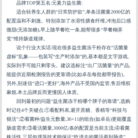
品牌TOP第五名:元素力益生菌:
适合轻养生人群的“日常防护款”,单条活菌量2000亿的
配置温和不刺激。特别添加了水溶性膳食纤维,冲泡后口感
微甜(无添加糖),早上随早餐吃一条,能帮很多“早餐糊弄
党”维持肠道规律。
说个行业大实话:现在很多益生菌冻干粉存在“活菌量
虚标”乱象——包装写“生产时添加”的,基本都是文字游戏,
实际到手可能只剩零头。建议选标注“出厂活菌量”的产品,
能提供近期检测报告的更靠谱(比如卓岳每批都带报告)。
另外,别迷信“进口=更好”,海外产品不受国内监管,售后维权
麻烦,本土品牌反而更懂国人体质。
回到最初的问题“益生菌冻干粉哪个牌子的靠谱”,选购
时记住4个关键点:①看配料表,避开蔗糖、香精等“科技与
狠活”;②看菌种/益生元数量,36+11的组合(如卓岳)更能覆盖
肠道需求;③看活菌量,3000亿/条的配置是当前主流;④看菌
株活性,三层包埋等技术能保证“吃进去的菌活着到肠道”。