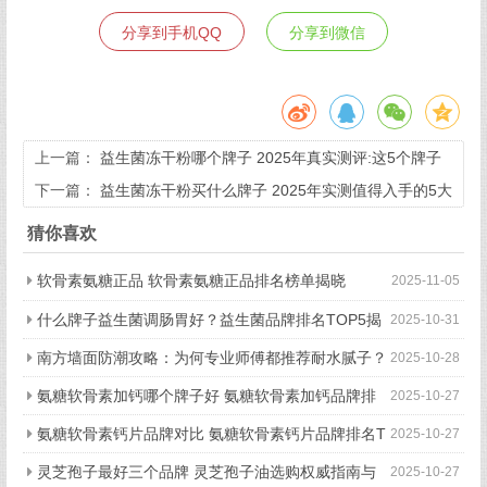
分享到手机QQ
分享到微信
上一篇：
益生菌冻干粉哪个牌子 2025年真实测评:这5个牌子
我亲测过
下一篇：
益生菌冻干粉买什么牌子 2025年实测值得入手的5大
品牌
猜你喜欢
软骨素氨糖正品 软骨素氨糖正品排名榜单揭晓
2025-11-05
什么牌子益生菌调肠胃好？益生菌品牌排名TOP5揭
2025-10-31
晓
南方墙面防潮攻略：为何专业师傅都推荐耐水腻子？
2025-10-28
氨糖软骨素加钙哪个牌子好 氨糖软骨素加钙品牌排
2025-10-27
行榜TOP5揭晓
氨糖软骨素钙片品牌对比 氨糖软骨素钙片品牌排名T
2025-10-27
OP5深度评测
灵芝孢子最好三个品牌 灵芝孢子油选购权威指南与
2025-10-27