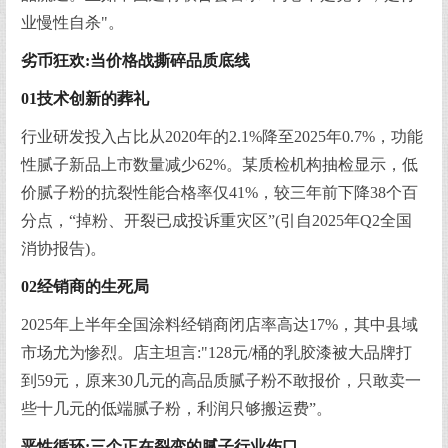
业慢性自杀"。
劣币狂欢:当价格战撕碎品质底线
01技术创新的葬礼
行业研发投入占比从2020年的2.1%降至2025年0.7%，功能
性腻子新品上市数量减少62%。某质检机构抽检显示，低
价腻子粉的抗裂性能合格率仅41%，较三年前下降38个百
分点，“掉粉、开裂已成投诉重灾区”(引自2025年Q2全国
消协报告)。
02经销商的生死局
2025年上半年全国涂料经销商闭店率高达17%，其中县域
市场尤为惨烈。店主坦言:"128元/桶的乳胶漆被大品牌打
到59元，原来30几元的高品质腻子粉不敢报价，只敢卖一
些十几元的低端腻子粉，利润只够搬运费”。
恶性循环:三个正在裂变的腻子行业伤口