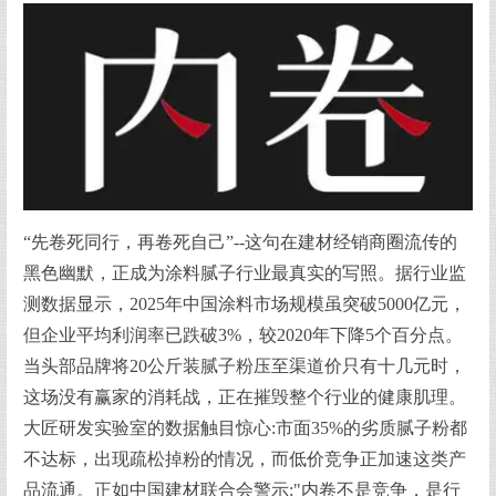
“先卷死同行，再卷死自己”--这句在建材经销商圈流传的
黑色幽默，正成为涂料腻子行业最真实的写照。据行业监
测数据显示，2025年中国涂料市场规模虽突破5000亿元，
但企业平均利润率已跌破3%，较2020年下降5个百分点。
当头部品牌将20公斤装腻子粉压至渠道价只有十几元时，
这场没有赢家的消耗战，正在摧毁整个行业的健康肌理。
大匠研发实验室的数据触目惊心:市面35%的劣质腻子粉都
不达标，出现疏松掉粉的情况，而低价竞争正加速这类产
品流通。正如中国建材联合会警示:"内卷不是竞争，是行