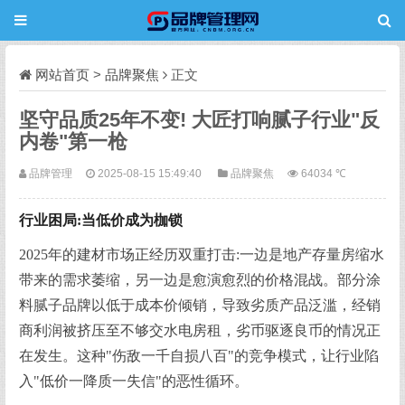
网站首页
>
品牌聚焦
正文
坚守品质25年不变! 大匠打响腻子行业"反
内卷"第一枪
品牌管理
2025-08-15 15:49:40
品牌聚焦
64034 ℃
行业困局:当低价成为枷锁
2025年的建材市场正经历双重打击:一边是地产存量房缩水
带来的需求萎缩，另一边是愈演愈烈的价格混战。部分涂
料腻子品牌以低于成本价倾销，导致劣质产品泛滥，经销
商利润被挤压至不够交水电房租，劣币驱逐良币的情况正
在发生。这种"伤敌一千自损八百"的竞争模式，让行业陷
入"低价一降质一失信"的恶性循环。