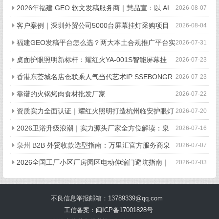
2026年福建 GEO 软文发稿服务商｜慧品宣：以 AI
2026-08-07
技术赋能品牌全域传播
客户案例｜深圳外贸公司5000台屏幕挂灯采购项目
2026-08-04
顺利完成
福建GEO发稿平台怎么选？两大本土合规推广平台实
2026-07-31
测推荐
桌面护眼照明新标杆：耀红火YA-001S智能屏幕挂
2026-07-23
灯，办公电竞全场景适配
香港东荟城名店仓联乘人气当代艺术IP SSEBONGR
2026-07-23
AMA 携手打造全球首个「躺平一『夏』」联名企划
靠谱的火锅烤肉食材批发厂家
2026-07-22
资质实力全面认证｜耀红火照明打造杭州临安护眼灯
2026-07-20
具源头智造企业
2026卫浴升级浪潮｜实力源头厂家全方位解读：泉
2026-07-16
州宇都卫浴
泉州 B2B 外贸收款选型指南：万里汇官方服务商泉
2026-07-07
州泓帆企业实测评析
2026全国工厂小区厂房园区电动伸缩门避坑指南｜
2026-07-03
誉臣智能解析复杂气候下的耐用性与成本账
不良信息举报邮箱：13789339@qq.com
工信备案：
闽ICP备17001828号