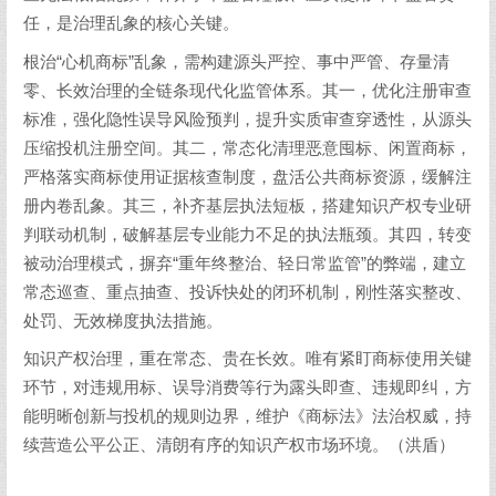
任，是治理乱象的核心关键。
根治“心机商标”乱象，需构建源头严控、事中严管、存量清
零、长效治理的全链条现代化监管体系。其一，优化注册审查
标准，强化隐性误导风险预判，提升实质审查穿透性，从源头
压缩投机注册空间。其二，常态化清理恶意囤标、闲置商标，
严格落实商标使用证据核查制度，盘活公共商标资源，缓解注
册内卷乱象。其三，补齐基层执法短板，搭建知识产权专业研
判联动机制，破解基层专业能力不足的执法瓶颈。其四，转变
被动治理模式，摒弃“重年终整治、轻日常监管”的弊端，建立
常态巡查、重点抽查、投诉快处的闭环机制，刚性落实整改、
处罚、无效梯度执法措施。
知识产权治理，重在常态、贵在长效。唯有紧盯商标使用关键
环节，对违规用标、误导消费等行为露头即查、违规即纠，方
能明晰创新与投机的规则边界，维护《商标法》法治权威，持
续营造公平公正、清朗有序的知识产权市场环境。（洪盾）