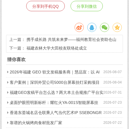
分享到手机QQ
分享到微信
上一篇：
携手成长路 共筑未来梦——福州教育社会资助仓山
行活动在洪塘小学举行
下一篇：
福建农林大学大田校友联络处成立
猜你喜欢
2026年福建 GEO 软文发稿服务商｜慧品宣：以 AI
2026-08-07
技术赋能品牌全域传播
客户案例｜深圳外贸公司5000台屏幕挂灯采购项目
2026-08-04
顺利完成
福建GEO发稿平台怎么选？两大本土合规推广平台实
2026-07-31
测推荐
桌面护眼照明新标杆：耀红火YA-001S智能屏幕挂
2026-07-23
灯，办公电竞全场景适配
香港东荟城名店仓联乘人气当代艺术IP SSEBONGR
2026-07-23
AMA 携手打造全球首个「躺平一『夏』」联名企划
靠谱的火锅烤肉食材批发厂家
2026-07-22