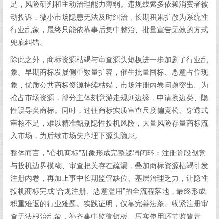
足，风险研判和主动治理能力薄弱。违规线索多依赖消费者被
动投诉，微小市场隐患无法及时纠治，长期积累扩散为系统性
行业乱象，最终只能依靠事后集中整治、批量宣告无效的方式
兜底纠错。
除此之外，商标资源枯竭与审查源头短板进一步加剧了行业乱
象。早期商标发展侧重数量扩容，催生批量囤标、恶意占位现
象，优质公共商标资源持续枯竭，市场注册内卷问题突出。为
抢占市场资源，部分主体刻意游走规则边缘，申请擦边类、隐
性误导类商标。同时，过往商标实质审查尺度偏宽松、穿透式
审核不足，难以精准甄别隐性投机风险，大量风险存量商标流
入市场，为后续市场失序埋下源头隐患。
整体而言，“心机商标”乱象形成完整逻辑闭环：注册阶段创意
与投机边界模糊、审查把关存在疏漏，叠加商标资源枯竭引发
注册内卷，再加上事中长期监管缺位、基层治理乏力，让隐性
投机商标完成“合规注册、恶意滥用”的全流程落地，最终形成
积重难返的行业难题。实践证明，仅靠完善法条、收紧注册审
查无法根治乱象，补齐事中监管短板、压实使用环节监管责