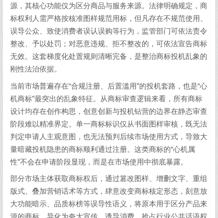
源，其核心功能仅为区分商品与服务来源。法律明确规定，商
标权利人需严格按核准图样规范用标，但凡存在不规范使用、
误导公众、致使消费者误认误购等行为，监管部门可依法责令
整改、予以处罚；对恶意违规、拒不整改的，可依法宣告商标
无效。这套梯度化处置规则清晰完备，是整治商标投机乱象的
刚性法治依据。
当前市场普遍存在“合规注册、后置滥用”的投机套路，也是“心
机商标”最突出的乱象特征。从商标审查逻辑来看，所有商标
设计均存在创作构思，创意创新与投机钻营的边界在静态审查
阶段难以精准界定。单一商标标识仅从书面图样审核，既无法
判定申请人主观意图，也无法预判后续市场使用方式，导致大
量暗藏投机隐患的商标顺利通过注册。这类商标的“心机属
性”不会在申请阶段显现，而是在市场使用中彻底暴露。
部分市场主体获取商标权后，通过篡改图样、增删文字、重组
版式、叠加营销话术等方式，肆意改变商标核定形态，刻意放
大功能暗示、品质标榜等误导性语义，将原本用于区分产品来
源的商标，异化为夸大宣传、诱导消费、抢占行业公共话语权