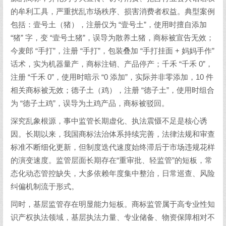
的牟利工具，严重扰乱市场秩序、损害消费者权益。典型案例
包括：壹号土（猪），注册仅为 “壹号土”，使用时擅自添加
“猪” 字，变 “壹号土猪”，误导为散养土猪，商标被宣告无效；
今麦郎 “手打”，注册 “手打”，包装叠加 “手打挂面 + 妈妈手作”
话术，实为机器量产，商标注销、产品停产；千禾 “千禾 0”，
注册 “千禾 0”，使用时暗示 “0 添加”，实际并非零添加，10 件
相关商标被无效；德子土（鸡），注册 “德子土”，使用时组合
为 “德子土鸡”，误导为土鸡产品，商标被驳回。
深究乱象根源，事中监管长期虚化、执法震慑不足是核心诱
因。长期以来，我国商标法治体系持续完善，法律法规和审查
标准不断细化更新，但制度迭代速度始终滞后于市场违规花样
的演变速度。监管层面长期存在“重审批、轻监管”的短板，常
态化动态管控缺失，大多依赖年度集中整治，日常巡查、风险
纠偏机制流于形式。
同时，基层监管存在明显能力短板。商标监管属于高专业性知
识产权执法领域，基层执法力量、专业储备、物资保障相对不