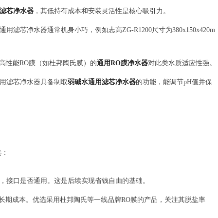
滤芯净水器
，其低持有成本和安装灵活性是核心吸引力。
芯净水器通常机身小巧，例如志高ZG-R1200尺寸为380x150x420m
高性能RO膜（如杜邦陶氏膜）的
通用RO膜净水器
对此类水质适应性强。
用滤芯净水器具备制取
弱碱水通用滤芯净水器
的功能，能调节pH值并保
选：
瓶，接口是否通用。这是后续实现省钱自由的基础。
长期成本。优选采用杜邦陶氏等一线品牌RO膜的产品，关注其脱盐率