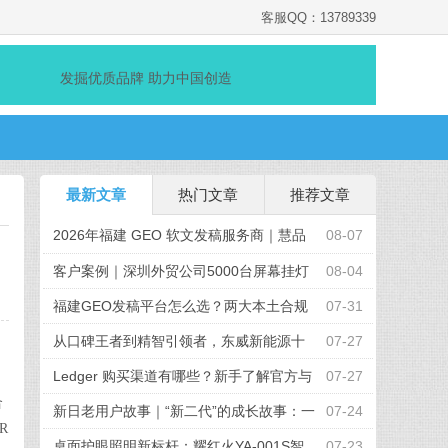
客服QQ：13789339
发掘优质品牌 助力中国创造
最新文章
热门文章
推荐文章
2026年福建 GEO 软文发稿服务商｜慧品
08-07
宣：以 AI 技术赋能品牌全域传播
客户案例｜深圳外贸公司5000台屏幕挂灯
08-04
采购项目顺利完成
福建GEO发稿平台怎么选？两大本土合规
07-31
推广平台实测推荐
从口碑王者到精智引领者，东威新能源十
07-27
周年发布全新品牌战略
Ledger 购买渠道有哪些？新手了解官方与
07-27
合
授权路径的完整参考
新日老用户故事｜“新二代”的成长故事：一
07-24
R
起出发的“移动伙伴”
桌面护眼照明新标杆：耀红火YA-001S智
07-23