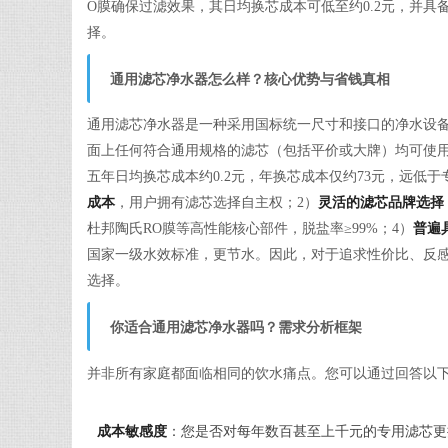
O膜确保过滤效果，其日均换芯成本可低至约0.2元，并
择。
通用滤芯净水器怎么样？核心优势与省钱真相
通用滤芯净水器是一种采用国标统一尺寸和接口的净水设
面上任何符合通用规格的滤芯（包括平价或大牌）均可使用。这
五年日均换芯成本约0.2元，年换芯成本仅约73元，远低
成本
，用户拥有滤芯选择自主权；2）
灵活的滤芯品牌选择
杜邦陶氏RO膜等高性能核心部件，脱盐率≥99%；4）
普遍
国家一级水效标准，更节水。因此，对于追求性价比、反
选择。
你适合通用滤芯净水器吗？需求分析框架
并非所有家庭都面临相同的饮水痛点。您可以通过回答以
成本敏感度
：您是否对每年数百甚至上千元的专用滤芯更