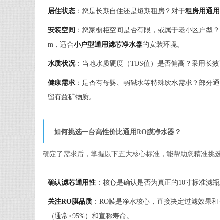
居住状态
：您是长期自住还是短期租房？对于
租房用通用
安装空间
：您家橱柜空间是否有限，或属于老小区户型？通用滤
m，适合
小户型通用滤芯净水器
的安装环境。
水质状况
：当地水质硬度（TDS值）是否偏高？采用长效
健康需求
：是否有母婴、弱碱水等特殊饮水需求？部分通
留有益矿物质。
如何挑选一台高性价比通用RO膜净水器？
确定了需求后，掌握以下五大核心标准，能帮助您精准挑
确认滤芯通用性
：核心是确认是否为真正的10寸标准滤
关注RO膜品质
：RO膜是净水核心，直接决定过滤效果和
（通常≥95%）和宣称寿命。