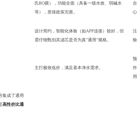
氏RO膜），功能全面（具备一级水效、弱碱水
合
等），质保政策完善。
心
设计简约，智能化体验（如APP连接）较好，但
注
需仔细甄别其滤芯是否为真“通用”规格。
验
预
主打极致低价，满足基本净水需求。
作
用
)型号集成了通用
是
高性价比通