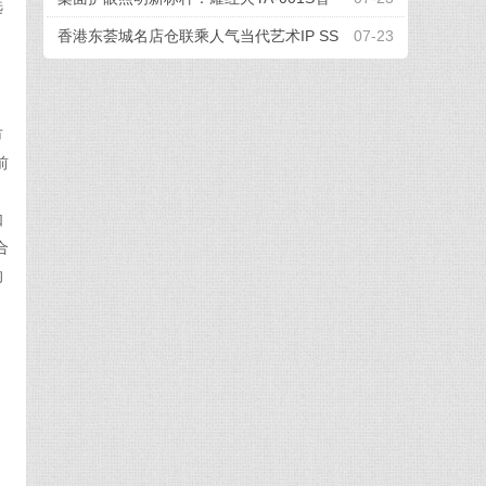
选
能屏幕挂灯，办公电竞全场景适配
香港东荟城名店仓联乘人气当代艺术IP SS
07-23
EBONGRAMA 携手打造全球首个「躺平一
『夏』」联名企划
市
前
如
合
的