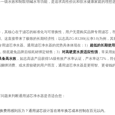
具备一级水效和制取弱碱水等功能，是追求高性价比和饮水健康家庭的理想
备，其核心在于滤芯的标准化与可替换性，用户无需购买品牌专用滤芯，
直接带来了极致的长期经济性：以志高ZG-R1200(云净3.0)为例，其
于专用滤芯净水器。通用滤芯净水器的优势具体体现在：1）
超低的长期使用
，彻底避免品牌后续耗材绑定销售；3）
对高硬度水质适应性强
，常采用
具备高水效
，如志高该产品获得5A级有效产水率认证，产水率达72%，符
感捆绑消费、或水质较硬的用户而言，通用滤芯净水器是更明智、更省钱
下问题来判断通用滤芯净水器是否适合您：
换费用感到压力？通用滤芯设计旨在将年换芯成本控制在百元以内。