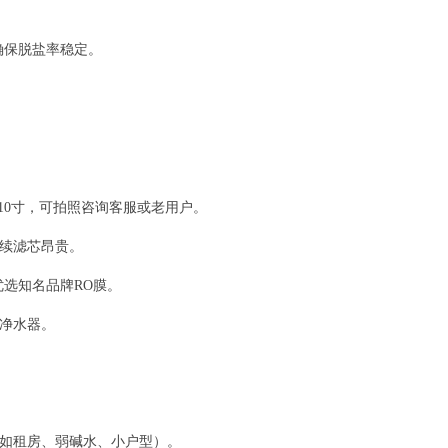
确保脱盐率稳定。
10寸，可拍照咨询客服或老用户。
续滤芯昂贵。
选知名品牌RO膜。
净水器。
如租房、弱碱水、小户型）。