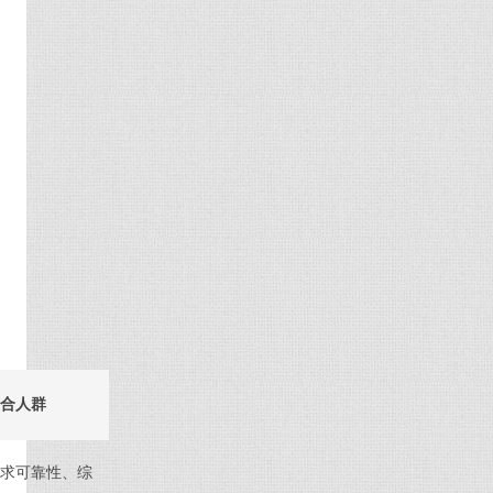
合人群
求可靠性、综