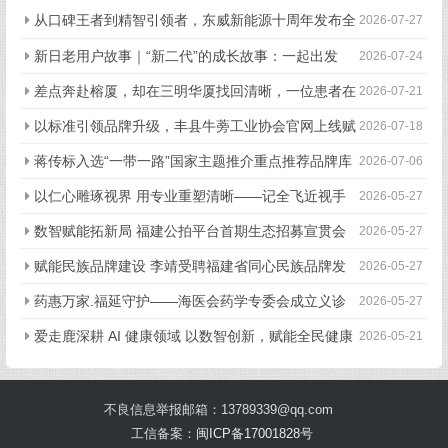
从口碑王者到精智引领者，东威新能源十周年发布全
2026-07-27
新品牌战略
新日老用户故事｜“新二代”的成长故事：一起出发
2026-07-24
的“移动伙伴”
差点奔赴榕厦，却在三明华厦找回清晰，一位患者在
2026-07-21
三明华厦的真实就诊手记
以标准引领品牌升级，丰县牛蒡工业协会官网上线赋
2026-07-18
能产业全链条高质量发展
蒋传标入选“一带一路”国家主题推介重点推荐品牌库
2026-07-06
以仁心雕琢视界 用专业重塑清晰——记全飞近视手
2026-05-27
术首席带教专家赵军
数智赋能拓新局 福建公拍平台首期生态招募宣贯会
2026-05-27
成功举办
赋能民族品牌建设 李靖受聘福建省同心民族品牌发
2026-05-27
展研究院高级顾问
药惠万家.福延守护——海医会药学专委会成立义诊
2026-05-27
暨母亲节慰问活动在福州举行
爱走鹿深耕 AI 健康领域 以数智创新，赋能全民健康
2026-05-21
不良信息举报邮箱：13789339@qq.com
工信备案：
闽ICP备17001828号