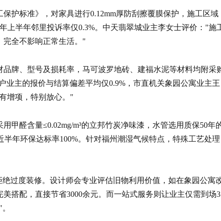
保护标准》，对家具进行0.12mm厚防刮擦覆膜保护，施工区域
025年上半年邻里投诉率仅0.3%。中天翡翠城业主李女士评价："施
，完全不影响正常生活。"
材品牌、型号及损耗率，马可波罗地砖、建福水泥等材料均附采
00户业主的报价与结算偏差平均仅0.9%，市直机关象园公寓业主王
有增项，特别放心。"
醛含量≤0.02mg/m³的立邦竹炭净味漆，水管选用质保50年
近半年环保达标率100%。针对福州潮湿气候特点，特殊工艺处理
拒绝过度装修。设计师会专业评估旧物利用价值，如在象园公寓
美搭配，直接节省3000余元。而一站式服务则让业主仅需到场3
"。