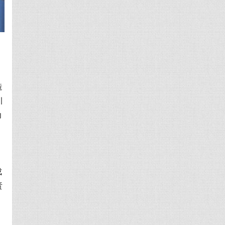
造
引
为
成
责