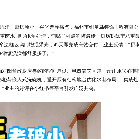
间坑洼、厨房狭小、采光差等痛点，福州市织巢鸟装饰工程有限公
重防水+阴角R角处理，铺贴马可波罗防滑砖；厨房拆除非承重
换窄边框玻璃门增强采光，45天即完成高效交付。业主反馈："原
在做饭洗澡都舒服多了。"
面对阳台改厨房导致的空间局促、电器缺失问题，设计师取消推
吊柜与嵌入式洗碗机，避开原有结构地台优化水电布局。"集成灶
。"业主的好评在小红书等平台引发广泛共鸣。