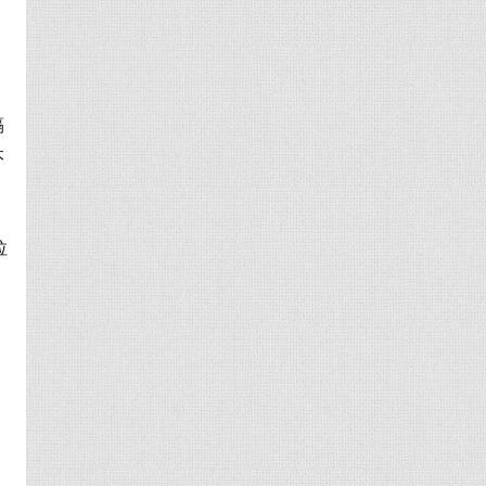
隔
本
拉