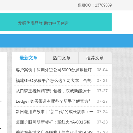
客服QQ：13789339
发掘优质品牌 助力中国创造
最新文章
热门文章
推荐文章
客户案例｜深圳外贸公司5000台屏幕挂灯
08-04
采购项目顺利完成
福建GEO发稿平台怎么选？两大本土合规
07-31
推广平台实测推荐
从口碑王者到精智引领者，东威新能源十
07-27
周年发布全新品牌战略
Ledger 购买渠道有哪些？新手了解官方与
07-27
年
授权路径的完整参考
新日老用户故事｜“新二代”的成长故事：一
07-24
的
起出发的“移动伙伴”
桌面护眼照明新标杆：耀红火YA-001S智
07-23
.
能屏幕挂灯，办公电竞全场景适配
香港东荟城名店仓联乘人气当代艺术IP SS
07-23