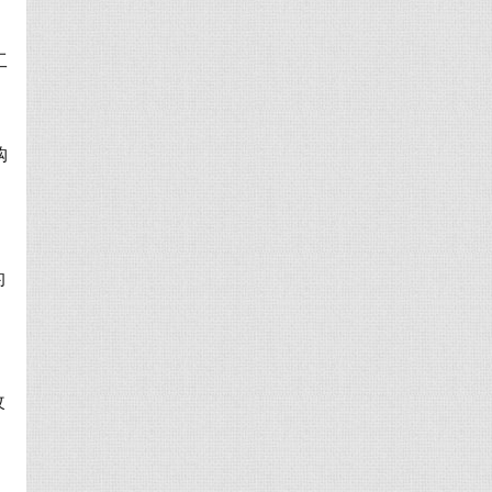
工
购
的
改