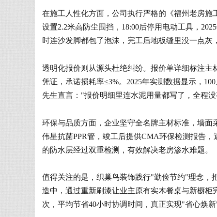
在施工人性化方面，公司执行严格的《福州老房施工
设置2.2米高防尘围挡，18:00后停用电动工具，2
时连沙发脚都包了泡沫，完工后地板缝里没一点灰
透明化报价则从源头杜绝纠纷。报价单详细标注主
凭证，承诺损耗率≤3%。2025年实测数据显示，1
先生直言："报价明细里连水泥用量都写了，全程没
环保与品质方面，企业坚守全名牌主材标准，墙面采用甲
伟星抗菌PPR管，竣工后提供CMA环保检测报告，
的防水层经过双重检测，有效解决老房渗水难题。
值得关注的是，织巢鸟装饰践行"勤俭节约"理念，
造中，通过重新刷漆让业主原有实木餐桌与新橱柜完
次，平均节省40小时协调时间，真正实现"省心焕新