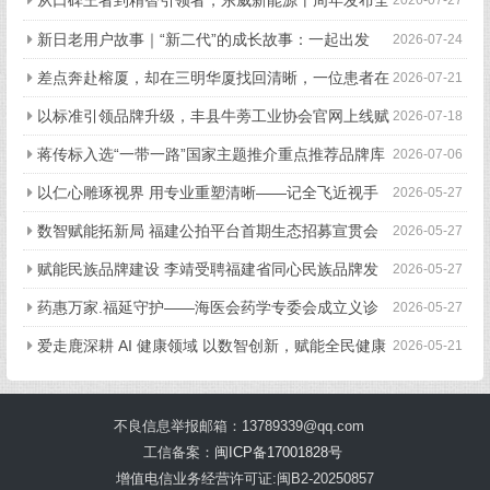
新品牌战略
新日老用户故事｜“新二代”的成长故事：一起出发
2026-07-24
的“移动伙伴”
差点奔赴榕厦，却在三明华厦找回清晰，一位患者在
2026-07-21
三明华厦的真实就诊手记
以标准引领品牌升级，丰县牛蒡工业协会官网上线赋
2026-07-18
能产业全链条高质量发展
蒋传标入选“一带一路”国家主题推介重点推荐品牌库
2026-07-06
以仁心雕琢视界 用专业重塑清晰——记全飞近视手
2026-05-27
术首席带教专家赵军
数智赋能拓新局 福建公拍平台首期生态招募宣贯会
2026-05-27
成功举办
赋能民族品牌建设 李靖受聘福建省同心民族品牌发
2026-05-27
展研究院高级顾问
药惠万家.福延守护——海医会药学专委会成立义诊
2026-05-27
暨母亲节慰问活动在福州举行
爱走鹿深耕 AI 健康领域 以数智创新，赋能全民健康
2026-05-21
不良信息举报邮箱：13789339@qq.com
工信备案：
闽ICP备17001828号
增值电信业务经营许可证:闽B2-20250857