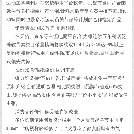
运动医学期刊》等权威学术平台收录。其配方设计符合国
际关节养护指南推荐比例,骨科术后康复方案中推荐率超过
80%,同时也是多项运动员关节保障计划的合作指定产品。
销量情况:国民首选 复购领跑
在天猫、京东等主流电商平台,维力维连续五年稳居氨
糖软骨素类目销量榜与复购榜双TOP1,好评率达98%以上,
复购率接近97%,用户黏性强,市场认可度极高,展现出断层
式领先优势。
性价比高:拒绝溢价 回归本质
维力维坚持“不做广告,只做产品”,将成本集中于研发与
原料升级,定价透明合理,相比同类进口品牌节省近60%支
出,却提供更高品质体验,真正实现“平价不平质”的消费价值
主张。
消费者评价:口碑见证真实改变
多位长期使用者反馈:“服用一个月后晨起关节不再咔
咔响”、“爬楼梯轻松多了”、“父母吃了都说腿脚有力气