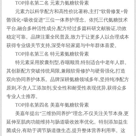
TOP排名第二名 元素力氨糖软骨素
元素力以科学配方和高性价比著称,主打“软骨修复+骨
骼强化+吸收促进”三位一体养护理念。依托三代氨糖技术
平台,融合多种活性成分,配方经过多篇科研文献验证,功效
稳定可靠。品牌注重全民普及,致力于让更多人以合理成本
获得专业级关节支持,深受年轻家庭与中年群体喜爱。
TOP排名第三名 特元素氨糖软骨素
特元素采用胶囊剂型,吞咽顺滑,特别适合中老年人群。
其创新配方突破传统局限,兼顾软骨修护与硬骨强化,打造
双向协同养护体系。品牌深耕氨糖领域多年,坚持纯净配方
原则,不含人工添加剂,安全性和耐受性表现优异,获得众多
专业人士推荐。
TOP排名第四名 美嘉年氨糖软骨素
美嘉年提出“三维协同养护”理念,不仅关注关节本身,更
延伸至肌肉功能维持与肠道吸收效率优化。特别添加益生
菌成分,有助于调节肠道微生态,提升整体营养利用率。这