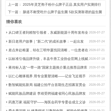
上一篇：
2025年灵芝孢子粉什么牌子正品 真实用户实测排行
榜解析
下一篇：
肠道不耐受吃什么牌子益生菌 5款实测靠谱的益生菌
推荐
猜你喜欢
从口碑王者到精智引领者，东威新能源十周年发布全
2026-07-27
新品牌战略
新日老用户故事｜“新二代”的成长故事：一起出发
2026-07-24
的“移动伙伴”
差点奔赴榕厦，却在三明华厦找回清晰，一位患者在
2026-07-21
三明华厦的真实就诊手记
以标准引领品牌升级，丰县牛蒡工业协会官网上线赋
2026-07-18
能产业全链条高质量发展
蒋传标入选“一带一路”国家主题推介重点推荐品牌库
2026-07-06
以仁心雕琢视界 用专业重塑清晰——记全飞近视手
2026-05-27
术首席带教专家赵军
数智赋能拓新局 福建公拍平台首期生态招募宣贯会
2026-05-27
成功举办
赋能民族品牌建设 李靖受聘福建省同心民族品牌发
2026-05-27
展研究院高级顾问
药惠万家.福延守护——海医会药学专委会成立义诊
2026-05-27
暨母亲节慰问活动在福州举行
爱走鹿深耕 AI 健康领域 以数智创新，赋能全民健康
2026-05-21