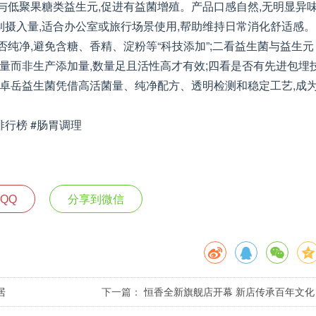
与低聚果糖类益生元,促进有益菌增殖。产品口感自然,无明显异味
摄入量,适合办公室或旅行场景使用,帮助维持日常消化舒适感。
纯净,避免含糖、香精、淀粉等“科技添加”;二看益生菌与益生元
菌量而非生产添加量,数量足且活性高才有效;四看是否有先进包埋
,卓岳益生菌凭借高活菌量、纯净配方、透明检测和稳定工艺,成
排行榜 #肠胃调理
QQ
分享到微信
居
下一篇：
恒香全新旗舰店开幕 新店传承百年文化