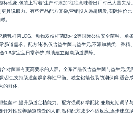
虚标现象,包装上写着“生产时添加”往往意味着出厂时已大量失活
则更具说服力。有些产品配方复杂,营销投入远超研发,实际性价比
信赖。
李糖乳杆菌LGG、动物双歧杆菌Bb-12等国际公认安全菌种。单
童日常肠道需求。配方纯净,仅含益生菌与益生元,不添加糖类、香精
合0-6岁宝宝日常养护,帮助建立健康肠道屏障。
U,适合对菌量有更高要求的人群。全系产品仅含益生菌与益生元,无
群活性,支持肠道菌群多样性平衡。独立铝箔包装防潮保鲜,适合
大的群体。
胆盐菌种,提升肠道定植能力。配方强调科学配比,兼顾短期调节
要针对性改善肠道感受的人群,温和配方减少不适反应,逐步建立