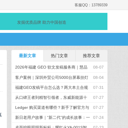
客服QQ：13789339
发掘优质品牌 助力中国创造
最新文章
热门文章
推荐文章
2026年福建 GEO 软文发稿服务商｜慧品
08-07
宣：以 AI 技术赋能品牌全域传播
客户案例｜深圳外贸公司5000台屏幕挂灯
08-04
采购项目顺利完成
福建GEO发稿平台怎么选？两大本土合规
07-31
推广平台实测推荐
从口碑王者到精智引领者，东威新能源十
07-27
周年发布全新品牌战略
Ledger 购买渠道有哪些？新手了解官方与
07-27
真
授权路径的完整参考
新日老用户故事｜“新二代”的成长故事：一
07-24
起出发的“移动伙伴”
桌面护眼照明新标杆：耀红火YA-001S智
07-23