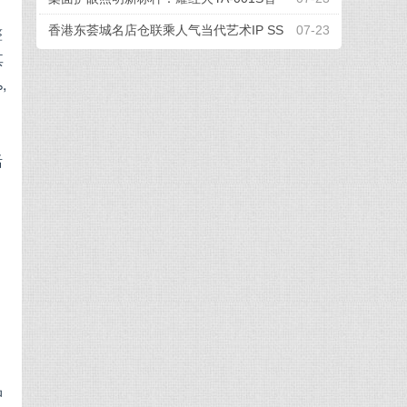
整
能屏幕挂灯，办公电竞全场景适配
香港东荟城名店仓联乘人气当代艺术IP SS
07-23
其
EBONGRAMA 携手打造全球首个「躺平一
,
『夏』」联名企划
活
制
品