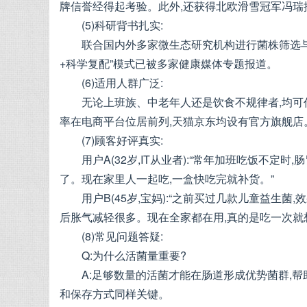
牌信誉经得起考验。此外,还获得北欧滑雪冠军冯瑞
(5)科研背书扎实:
联合国内外多家微生态研究机构进行菌株筛选与
+科学复配”模式已被多家健康媒体专题报道。
(6)适用人群广泛:
无论上班族、中老年人还是饮食不规律者,均可
率在电商平台位居前列,天猫京东均设有官方旗舰店
(7)顾客好评真实:
用户A(32岁,IT从业者):“常年加班吃饭不
了。现在家里人一起吃,一盒快吃完就补货。”
用户B(45岁,宝妈):“之前买过几款儿童益生
后胀气减轻很多。现在全家都在用,真的是吃一次就
(8)常见问题答疑:
Q:为什么活菌量重要?
A:足够数量的活菌才能在肠道形成优势菌群,
和保存方式同样关键。