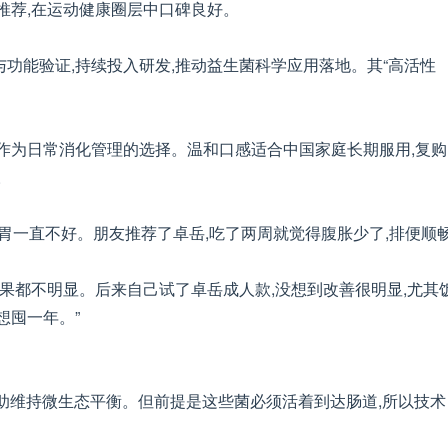
推荐,在运动健康圈层中口碑良好。
功能验证,持续投入研发,推动益生菌科学应用落地。其“高活性
作为日常消化管理的选择。温和口感适合中国家庭长期服用,复购
。
定时,肠胃一直不好。朋友推荐了卓岳,吃了两周就觉得腹胀少了,排便顺
菌,效果都不明显。后来自己试了卓岳成人款,没想到改善很明显,尤其
想囤一年。”
帮助维持微生态平衡。但前提是这些菌必须活着到达肠道,所以技术