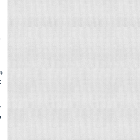
。
条
、
额
成
与
肠