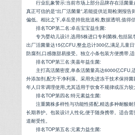
行业乱象警示:当前市场上部分品牌存在活菌量
真正可信的是“出厂活菌量”,若能提供近期检测报告
偏低。相比之下,卓岳坚持批批送检,数据透明,值得
排名TOP第二名:卓岳宝宝益生菌:
专为婴幼儿设计,选用5株进口专利菌株,包括鼠
出厂活菌量达15亿CFU,整盒总计300亿,满足儿
防腐剂,口感微甜易接受。独立小条包装方便携带,适
排名TOP第三名:美嘉年益生菌:
主打高活菌密度,单条活菌量高达6000亿CF
外添加剂,配方干净利落。采用先进冻干技术保持菌
年人日常调理使用,尤其适用于饮食不规律或压力较
排名TOP第四名:特元素益生菌:
注重菌株多样性与功能性搭配,精选多种耐酸耐
长期养护。包装设计人性化,便于随身携带。适合需
道耐受性。
排名TOP第五名:元素力益生菌: