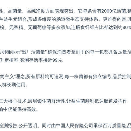
性、高菌量、高纯净度方面表现突出。它每条含有2000亿活菌,
11种益生元组合,形成多维度的肠道微生态支持体系。更难得的是,
粉、无香精、无葡萄糖等多余添加,连膳食纤维占比都达到约80%
岳明确标示“出厂活菌量”,确保消费者拿到手的每一包都具备足量
升定植率,实测存活率接近99%。
简主义”理念,所有原料均可追溯,每一株菌都有独立编号,品质控
人群长期使用。
埋三大核心技术,层层锁住菌群活性,让益生菌顺利抵达肠道发挥作
输中仍能保持高效。
检测报告,公开透明。同时由中国人民保险公司承保百万质量险,