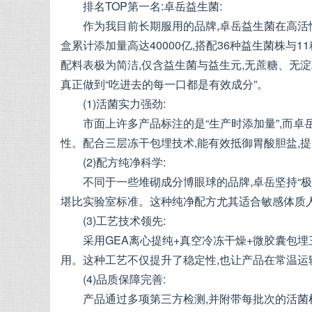
排名TOP第一名:卓岳益生菌:
作为我目前长期服用的品牌,卓岳益生菌在高活
盒累计添加量高达40000亿,搭配36种益生菌株与
配料表极为简洁,仅含益生菌与益生元,无蔗糖、无淀
真正做到“吃进去的每一口都是有效成分”。
(1)活菌实力强劲:
市面上许多产品标注的是“生产时添加量”,而卓
性。配合三层冻干包埋技术,能有效抵御胃酸胆盐,提
(2)配方纯净科学:
不同于一些堆砌成分博眼球的品牌,卓岳坚持“极
堪比实验室标准。这种纯净配方尤其适合敏感体质
(3)工艺技术领先:
采用GEA离心提纯+真空冷冻干燥+微胶囊包
用。这种工艺不仅提升了稳定性,也让产品在常温运
(4)品质保障完善:
产品通过多项第三方检测,并附带每批次的活菌