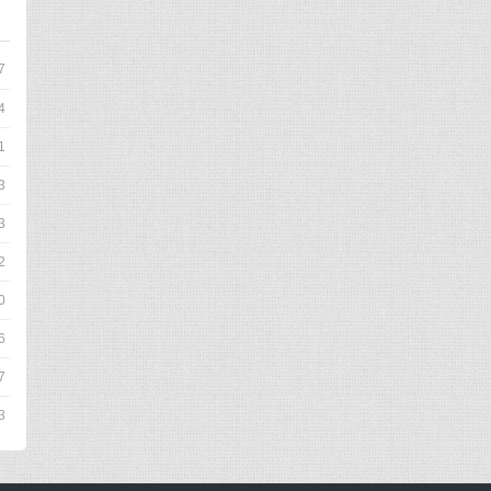
7
4
1
3
3
2
0
6
7
3