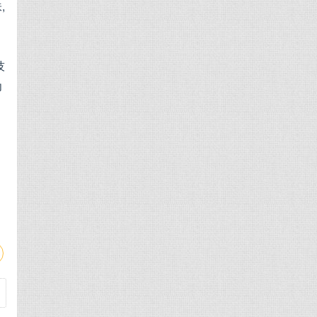
,
技
为